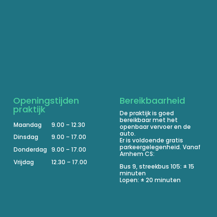
Openingstijden
Bereikbaarheid
praktijk
De praktijk is goed
bereikbaar met het
Maandag
9.00 – 12.30
openbaar vervoer en de
auto.
Dinsdag
9.00 – 17.00
Er is voldoende gratis
parkeergelegenheid. Vanaf
Donderdag
9.00 – 17.00
Arnhem CS:
Vrijdag
12.30 – 17.00
Bus 9, streekbus 105: ± 15
minuten
Lopen: ± 20 minuten