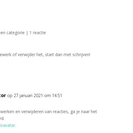
en categorie
|
1 reactie
ewerk of verwijder het, start dan met schrijven!
tor
op 27 januari 2021 om 14:51
Antwoor
erken en verwijderen van reacties, ga je naar het
rd.
Gravatar
.