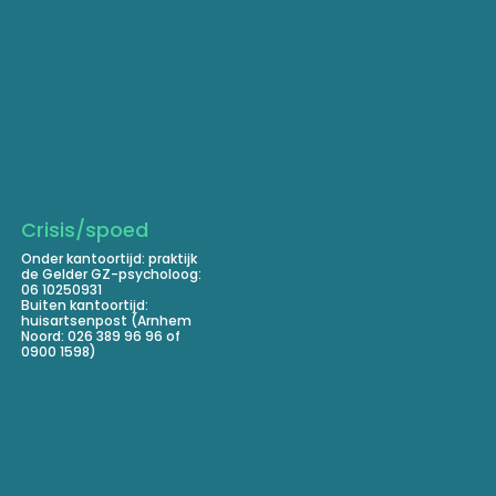
Crisis/spoed
Onder kantoortijd: praktijk
de Gelder GZ-psycholoog:
06 10250931
Buiten kantoortijd:
huisartsenpost (Arnhem
Noord: 026 389 96 96 of
0900 1598)